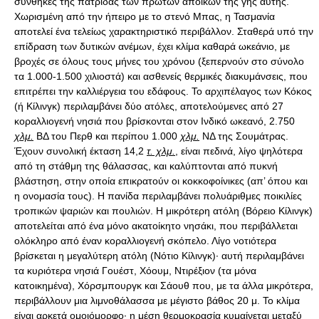
συνθήκες της πατρίδας των πρώτων αποίκων της γης αυτής.
Χωρισμένη από την ήπειρο με το στενό Μπας, η Τασμανία
αποτελεί ένα τελείως χαρακτηριστικό περιβάλλον. Σταθερά υπό την
επίδραση των δυτικών ανέμων, έχει κλίμα καθαρά ωκεάνιο, με
βροχές σε όλους τους μήνες του χρόνου (ξεπερνούν στο σύνολο
τα 1.000-1.500 χιλιοστά) και ασθενείς θερμικές διακυμάνσεις, που
επιτρέπει την καλλιέργεια του εδάφους. Το αρχιπέλαγος των Κόκος
(ή Κίλινγκ) περιλαμβάνει δύο ατόλες, αποτελούμενες από 27
κοραλλιογενή νησιά που βρίσκονται στον Ινδικό ωκεανό, 2.750
χλμ.
ΒΔ του Περθ και περίπου 1.000
χλμ.
ΝΔ της Σουμάτρας.
Έχουν συνολική έκταση 14,2
τ. χλμ.
, είναι πεδινά, λίγο ψηλότερα
από τη στάθμη της θάλασσας, και καλύπτονται από πυκνή
βλάστηση, στην οποία επικρατούν οι κοκκοφοίνικες (απ’ όπου και
η ονομασία τους). Η πανίδα περιλαμβάνει πολυάριθμες ποικιλίες
τροπικών ψαριών και πουλιών. Η μικρότερη ατόλη (Βόρειο Κίλινγκ)
αποτελείται από ένα μόνο ακατοίκητο νησάκι, που περιβάλλεται
ολόκληρο από έναν κοραλλιογενή σκόπελο. Λίγο νοτιότερα
βρίσκεται η μεγαλύτερη ατόλη (Νότιο Κίλινγκ)· αυτή περιλαμβάνει
τα κυριότερα νησιά Γουέστ, Χόουμ, Ντιρέξιον (τα μόνα
κατοικημένα), Χόρσμπουργκ και Σάουθ που, με τα άλλα μικρότερα,
περιβάλλουν μια λιμνοθάλασσα με μέγιστο βάθος 20 μ. Το κλίμα
είναι αρκετά ομοιόμορφο· η μέση θερμοκρασία κυμαίνεται μεταξύ