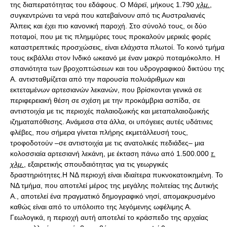
της διαπερατότητας του εδάφους. Ο Μάρεϊ, μήκους 1.790
χλμ.
,
συγκεντρώνει τα νερά που κατεβαίνουν από τις Αυστραλιανές
Άλπεις και έχει πιο κανονική παροχή. Στο σύνολό τους, οι δύο
ποταμοί, που με τις πλημμύρες τους προκαλούν μερικές φορές
καταστρεπτικές προσχώσεις, είναι ελάχιστα πλωτοί. Το κοινό τμήμα
τους εκβάλλει στον Ινδικό ωκεανό με έναν μακρύ ποταμόκολπο. Η
σπανιότητα των βροχοπτώσεων και του υδρογραφικού δικτύου της
Α. αντισταθμίζεται από την παρουσία πολυάριθμων και
εκτεταμένων αρτεσιανών λεκανών, που βρίσκονται γενικά σε
περιφερειακή θέση σε σχέση με την προκάμβρια ασπίδα, σε
αντιστοιχία με τις περιοχές παλαιοζωικής και μεταπαλαιοζωικής
ιζηματαπόθεσης. Ανάμεσα στα άλλα, οι υπόγειες αυτές υδάτινες
φλέβες, που σήμερα γίνεται πλήρης εκμετάλλευσή τους,
τροφοδοτούν –σε αντιστοιχία με τις ανατολικές πεδιάδες– μια
κολοσσιαία αρτεσιανή λεκάνη, με έκταση πάνω από 1.500.000
τ.
χλμ.
, εξαιρετικής σπουδαιότητας για τις γεωργικές
δραστηριότητες.Η ΝΔ περιοχή είναι ιδιαίτερα πυκνοκατοικημένη. Το
ΝΔ τμήμα, που αποτελεί μέρος της μεγάλης πολιτείας της Δυτικής
Α., αποτελεί ένα πραγματικό δημογραφικό νησί, απομακρυσμένο
καθώς είναι από το υπόλοιπο της λεγόμενης ωφέλιμης Α.
Γεωλογικά, η περιοχή αυτή αποτελεί το κράσπεδο της αρχαίας