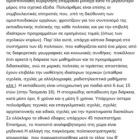
ομοσπονδιακή κυβέρνηση επεμβαίνει μονάχα κατά το μεγαλύτερο
μέρος στα σχετικά έξοδα. Πολυάριθμες είναι επίσης οι
συμβουλευτικές επιτροπές που, υπό τη διεύθυνση των
ομοσπονδιακών οργάνων, φροντίζουν για τον συντονισμό της
εκπαιδευτικής πολιτικής της κάθε πολιτείας και για την επιβολή
ιδιαίτερων προγραμμάτων σε ορισμένους τομείς (όπως των
σχολικών κτιρίων). Παρ’ όλα αυτά, υπάρχει κάποια διαφορά στα
συστήματα των έξι πολιτειών, που καθορίζεται κατά ένα μέρος από
τις διαφορετικές γεωγραφικές και κοινωνικές συνθήκες· ποικίλλουν
έτσι αρκετά η διάρκεια των μαθημάτων και τα προγράμματα
διδασκαλίας, ενώ σε μερικές πολιτείες οι τεράστιες αποστάσεις
έχουν επιβάλει την υιοθέτηση ιδιαίτερων τεχνικών (υπαίθρια
σχολεία, σχολές με αλληλογραφία, ραδιοτηλεοπτικά μαθήματα
κλπ.
). Η εκπαίδευση είναι υποχρεωτική για παιδιά από 6 έως 15
ετών (στην Τασμανία 16). Η στοιχειώδης εκπαίδευση έχει διάρκεια,
κατά μέσο όρο, 6 χρόνια και η μέση 5 χρόνια. Υπάρχουν ύστερα
πολυάριθμες τεχνικές και επαγγελματικές σχολές, σχολές
αρχιτεκτονικής και ειδικές σχολές για την προετοιμασία δασκάλων.
Σε ολόκληρο το εθνικό έδαφος υπάρχουν 45 πανεπιστήμια.
Επισήμως, το ποσοστό αναλφαβητισμού στη χώρα είναι
μηδενικό.Η αλλαγή της παγκόσμιας πολιτικοστρατηγικής
ισορροπίας, που πραγματοποιήθηκε μετά το τέλος του Β’