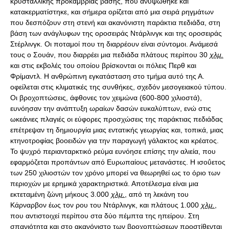
κρυσταλλικής προκάμβριας βάσης, που ανυψώθηκε και
κατακερματίστηκε, και σήμερα ορίζεται από μια σειρά ρηγμάτων
που δεσπόζουν στη στενή και ακανόνιστη παράκτια πεδιάδα, στη
βάση των ανάγλυφων της οροσειράς Ντάρλινγκ και της οροσειράς
Στέρλινγκ. Οι ποταμοί που τη διαρρέουν είναι σύντομοι. Ανάμεσά
τους ο Σουάν, που διαρρέει μια πεδιάδα πλάτους περίπου 30
χλμ.
και στις εκβολές του οποίου βρίσκονται οι πόλεις Περθ και
Φρίμαντλ. Η ανθρώπινη εγκατάσταση στο τμήμα αυτό της Α.
οφείλεται στις κλιματικές της συνθήκες, σχεδόν μεσογειακού τύπου.
Οι βροχοπτώσεις, άφθονες τον χειμώνα (600-800 χιλιοστά),
ευνόησαν την ανάπτυξη ωραίων δασών ευκαλύπτων, ενώ στις
ωκεάνιες πλαγιές οι εύφορες προσχώσεις της παράκτιας πεδιάδας
επέτρεψαν τη δημιουργία μιας εντατικής γεωργίας και, τοπικά, μιας
κτηνοτροφίας βοοειδών για την παραγωγή γάλακτος και κρέατος.
Το ψυχρό περιανταρκτικό ρεύμα ευνόησε επίσης την αλιεία, που
εφαρμόζεται προπάντων από Ευρωπαίους μετανάστες. Η ισοΰετος
των 250 χιλιοστών τον χρόνο μπορεί να θεωρηθεί ως το όριο των
περιοχών με ερημικά χαρακτηριστικά. Αποτέλεσμα είναι μια
εκτεταμένη ζώνη μήκους 3.000
χλμ.
, από τη λεκάνη του
Κάρναρβον έως τον ρου του Ντάρλινγκ, και πλάτους 1.000
χλμ.
,
που αντιστοιχεί περίπου στα δύο πέμπτα της ηπείρου. Στη
σπανιότητα και στο ακανόνιστο των βροχοπτώσεων προστίθενται