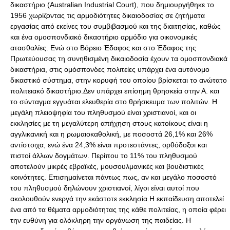
δικαστήριο (Αustralian Ιndustrial Court), που δημιουργήθηκε το
1956 χωρίζοντας τις αρμοδιότητες δικαιοδοσίας σε ζητήματα
εργασίας από εκείνες του συμβιβασμού και της διαιτησίας, καθώς
και ένα ομοσπονδιακό δικαστήριο αρμόδιο για οικονομικές
ατασθαλίες. Ενώ στο Βόρειο Έδαφος και στο Έδαφος της
Πρωτεύουσας τη συνηθισμένη δικαιοδοσία έχουν τα ομοσπονδιακά
δικαστήρια, στις ομόσπονδες πολιτείες υπάρχει ένα αυτόνομο
δικαστικό σύστημα, στην κορυφή του οποίου βρίσκεται το ανώτατο
πολιτειακό δικαστήριο.Δεν υπάρχει επίσημη θρησκεία στην Α. και
το σύνταγμα εγγυάται ελευθερία στο θρήσκευμα των πολιτών. Η
μεγάλη πλειοψηφία του πληθυσμού είναι χριστιανοί, και οι
εκκλησίες με τη μεγαλύτερη απήχηση στους κατοίκους είναι η
αγγλικανική και η ρωμαιοκαθολική, με ποσοστά 26,1% και 26%
αντίστοιχα, ενώ ένα 24,3% είναι προτεστάντες, ορθόδοξοι και
πιστοί άλλων δογμάτων. Περίπου το 11% του πληθυσμού
αποτελούν μικρές εβραϊκές, μουσουλμανικές και βουδιστικές
κοινότητες. Επισημαίνεται πάντως πως, αν και μεγάλο ποσοστό
του πληθυσμού δηλώνουν χριστιανοί, λίγοι είναι αυτοί που
ακολουθούν ενεργά την εκάστοτε εκκλησία.Η εκπαίδευση αποτελεί
ένα από τα θέματα αρμοδιότητας της κάθε πολιτείας, η οποία φέρει
την ευθύνη για ολόκληρη την οργάνωση της παιδείας. Η