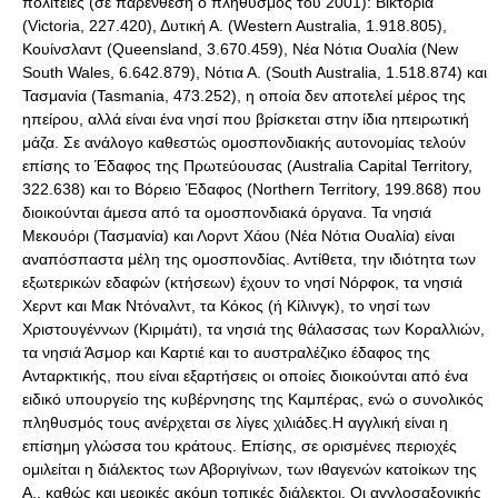
πολιτείες (σε παρένθεση ο πληθυσμός του 2001): Βικτόρια
(Victoria, 227.420), Δυτική Α. (Western Australia, 1.918.805),
Κουίνσλαντ (Queensland, 3.670.459), Νέα Νότια Ουαλία (New
South Wales, 6.642.879), Νότια Α. (South Australia, 1.518.874) και
Τασμανία (Tasmania, 473.252), η οποία δεν αποτελεί μέρος της
ηπείρου, αλλά είναι ένα νησί που βρίσκεται στην ίδια ηπειρωτική
μάζα. Σε ανάλογο καθεστώς ομοσπονδιακής αυτονομίας τελούν
επίσης το Έδαφος της Πρωτεύουσας (Australia Capital Territory,
322.638) και το Βόρειο Έδαφος (Northern Territory, 199.868) που
διοικούνται άμεσα από τα ομοσπονδιακά όργανα. Τα νησιά
Μεκουόρι (Τασμανία) και Λορντ Χάου (Νέα Νότια Ουαλία) είναι
αναπόσπαστα μέλη της ομοσπονδίας. Αντίθετα, την ιδιότητα των
εξωτερικών εδαφών (κτήσεων) έχουν το νησί Νόρφοκ, τα νησιά
Χερντ και Μακ Ντόναλντ, τα Κόκος (ή Κίλινγκ), το νησί των
Χριστουγέννων (Κιριμάτι), τα νησιά της θάλασσας των Κοραλλιών,
τα νησιά Άσμορ και Καρτιέ και το αυστραλέζικο έδαφος της
Ανταρκτικής, που είναι εξαρτήσεις οι οποίες διοικούνται από ένα
ειδικό υπουργείο της κυβέρνησης της Καμπέρας, ενώ ο συνολικός
πληθυσμός τους ανέρχεται σε λίγες χιλιάδες.Η αγγλική είναι η
επίσημη γλώσσα του κράτους. Επίσης, σε ορισμένες περιοχές
ομιλείται η διάλεκτος των Αβοριγίνων, των ιθαγενών κατοίκων της
Α., καθώς και μερικές ακόμη τοπικές διάλεκτοι. Οι αγγλοσαξονικής