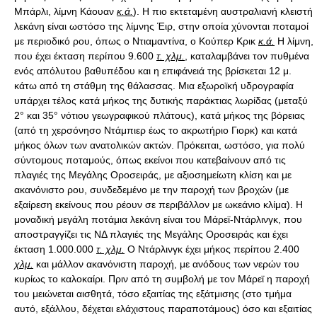
κ.ά.
). Η πιο εκτεταμένη αυστραλιανή κλειστή
λεκάνη είναι ωστόσο της λίμνης Έιρ, στην οποία χύνονται ποταμοί
με περιοδικό ρου, όπως ο Ντιαμαντίνα, ο Κούπερ Κρικ
κ.ά.
Η λίμνη,
που έχει έκταση περίπου 9.600
τ. χλμ.
, καταλαμβάνει τον πυθμένα
ενός απόλυτου βαθυπέδου και η επιφάνειά της βρίσκεται 12 μ.
κάτω από τη στάθμη της θάλασσας. Μια εξωροϊκή υδρογραφία
υπάρχει τέλος κατά μήκος της δυτικής παράκτιας λωρίδας (μεταξύ
2° και 35° νότιου γεωγραφικού πλάτους), κατά μήκος της βόρειας
(από τη χερσόνησο Ντάμπιερ έως το ακρωτήριο Γιορκ) και κατά
μήκος όλων των ανατολικών ακτών. Πρόκειται, ωστόσο, για πολύ
σύντομους ποταμούς, όπως εκείνοι που κατεβαίνουν από τις
πλαγιές της Μεγάλης Οροσειράς, με αξιοσημείωτη κλίση και με
ακανόνιστο ρου, συνδεδεμένο με την παροχή των βροχών (με
εξαίρεση εκείνους που ρέουν σε περιβάλλον με ωκεάνιο κλίμα). Η
μοναδική μεγάλη ποτάμια λεκάνη είναι του Μάρεϊ-Ντάρλινγκ, που
αποστραγγίζει τις ΝΔ πλαγιές της Μεγάλης Οροσειράς και έχει
έκταση 1.000.000
τ. χλμ.
Ο Ντάρλινγκ έχει μήκος περίπου 2.400
χλμ.
και μάλλον ακανόνιστη παροχή, με ανόδους των νερών του
κυρίως το καλοκαίρι. Πριν από τη συμβολή με τον Μάρεϊ η παροχή
του μειώνεται αισθητά, τόσο εξαιτίας της εξάτμισης (στο τμήμα
αυτό, εξάλλου, δέχεται ελάχιστους παραποτάμους) όσο και εξαιτίας