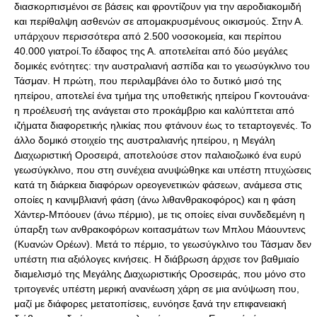
διασκορπισμένοι σε βάσεις και φροντίζουν για την αεροδιακομιδή
και περίθαλψη ασθενών σε απομακρυσμένους οικισμούς. Στην Α.
υπάρχουν περισσότερα από 2.500 νοσοκομεία, και περίπου
40.000 γιατροί.Το έδαφος της Α. αποτελείται από δύο μεγάλες
δομικές ενότητες: την αυστραλιανή ασπίδα και το γεωσύγκλινο του
Τάσμαν. Η πρώτη, που περιλαμβάνει όλο το δυτικό μισό της
ηπείρου, αποτελεί ένα τμήμα της υποθετικής ηπείρου Γκοντουάνα·
η προέλευσή της ανάγεται στο προκάμβριο και καλύπτεται από
ιζήματα διαφορετικής ηλικίας που φτάνουν έως το τεταρτογενές. Το
άλλο δομικό στοιχείο της αυστραλιανής ηπείρου, η Μεγάλη
Διαχωριστική Οροσειρά, αποτελούσε στον παλαιοζωικό ένα ευρύ
γεωσύγκλινο, που στη συνέχεια ανυψώθηκε και υπέστη πτυχώσεις
κατά τη διάρκεια διαφόρων ορεογενετικών φάσεων, ανάμεσα στις
οποίες η κανιμβλιανή φάση (άνω λιθανθρακοφόρος) και η φάση
Χάντερ-Μπόουεν (άνω πέρμιο), με τις οποίες είναι συνδεδεμένη η
ύπαρξη των ανθρακοφόρων κοιτασμάτων των Μπλου Μάουντενς
(Κυανών Ορέων). Μετά το πέρμιο, το γεωσύγκλινο του Τάσμαν δεν
υπέστη πια αξιόλογες κινήσεις. Η διάβρωση άρχισε τον βαθμιαίο
διαμελισμό της Μεγάλης Διαχωριστικής Οροσειράς, που μόνο στο
τριτογενές υπέστη μερική ανανέωση χάρη σε μια ανύψωση που,
μαζί με διάφορες μετατοπίσεις, ευνόησε ξανά την επιφανειακή