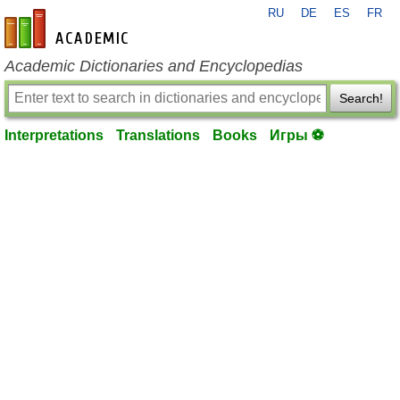
RU
DE
ES
FR
en-academic.com
Academic Dictionaries and Encyclopedias
Search!
Interpretations
Translations
Books
Игры ⚽