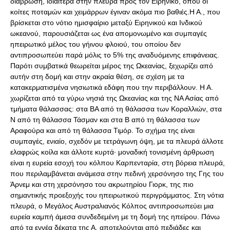
διάβρωση, ιδιαίτερα στην πλευρά προς τον Ειρηνικό, όπου οι
κοίτες ποταμών και χειμάρρων έγιναν ακόμα πιο βαθιές.Η Α., που
βρίσκεται στο νότιο ημισφαίριο μεταξύ Ειρηνικού και Ινδικού
ωκεανού, παρουσιάζεται ως ένα απομονωμένο και συμπαγές
ηπειρωτικό μέλος του γήινου φλοιού, του οποίου δεν
αντιπροσωπεύει παρά μόλις το 5% της αναδυόμενης επιφάνειας.
Παρότι συμβατικά θεωρείται μέρος της Ωκεανίας, ξεχωρίζει από
αυτήν στη δομή και στην ακραία θέση, σε σχέση με τα
κατακερματισμένα νησιωτικά εδάφη που την περιβάλλουν. Η Α.
χωρίζεται από τα γύρω νησιά της Ωκεανίας και της ΝΑ Ασίας από
τμήματα θάλασσας: στα ΒΑ από τη θάλασσα των Κοραλλιών, στα
Ν από τη θάλασσα Τάσμαν και στα Β από τη θάλασσα των
Αραφούρα και από τη θάλασσα Τιμόρ. Το σχήμα της είναι
συμπαγές, ενιαίο, σχεδόν με τετράγωνη όψη, με τα πλευρά άλλοτε
ελαφρώς κοίλα και άλλοτε κυρτά· μοναδική τονισμένη άρθρωση
είναι η ευρεία εσοχή του κόλπου Καρπενταρία, στη βόρεια πλευρά,
που περιλαμβάνεται ανάμεσα στην πεδινή χερσόνησο της Γης του
Άρνεμ και στη χερσόνησο του ακρωτηρίου Γιορκ, της πιο
σημαντικής προεξοχής του ηπειρωτικού περιγράμματος. Στη νότια
πλευρά, ο Μεγάλος Αυστραλιανός Κόλπος αντιπροσωπεύει μια
ευρεία καμπή άμεσα συνδεδεμένη με τη δομή της ηπείρου. Πάνω
από τα εννέα δέκατα της Α. αποτελούνται από πεδιάδες και