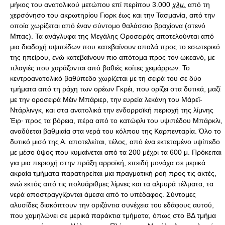
μήκος του ανατολικού μετώπου επί περίπου 3.000
χλμ.
από τη
χερσόνησο του ακρωτηρίου Γιορκ έως και την Τασμανία, από την
οποία χωρίζεται από έναν σύντομο θαλάσσιο βραχίονα (στενό
Μπας). Τα ανάγλυφα της Μεγάλης Οροσειράς αποτελούνται από
μια διαδοχή υψιπέδων που κατεβαίνουν απαλά προς το εσωτερικό
της ηπείρου, ενώ κατεβαίνουν πιο απότομα προς τον ωκεανό, με
πλαγιές που χαράζονται από βαθιές κοίτες χειμάρρων. Το
κεντροανατολικό βαθύπεδο χωρίζεται με τη σειρά του σε δύο
τμήματα από τη ράχη των ορέων Γκρέι, που ορίζει στα δυτικά, μαζί
με την οροσειρά Μέιν Μπάριερ, την ευρεία λεκάνη του Μάρεϊ-
Ντάρλινγκ, και στα ανατολικά την ενδορροϊκή περιοχή της λίμνης
Έιρ· προς τα βόρεια, πέρα από το κατώφλι του υψιπέδου Μπάρκλι,
αναδύεται βαθμιαία στα νερά του κόλπου της Καρπενταρία. Όλο το
δυτικό μισό της Α. αποτελείται, τέλος, από ένα εκτεταμένο υψίπεδο
με μέσο ύψος που κυμαίνεται από τα 200 μέχρι τα 600 μ. Πρόκειται
για μια περιοχή στην πράξη αρροϊκή, επειδή μονάχα σε μερικά
ακραία τμήματα παρατηρείται μια πραγματική ροή προς τις ακτές,
ενώ εκτός από τις πολυάριθμες λίμνες και τα αλμυρά τέλματα, τα
νερά αποστραγγίζονται άμεσα από το υπέδαφος. Σύντομες
αλυσίδες διακόπτουν την οριζόντια συνέχεια του εδάφους αυτού,
που χαμηλώνει σε μερικά παράκτια τμήματα, όπως στο ΒΔ τμήμα