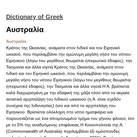
Dictionary of Greek
Αυστραλία
Αυστραλία
Κράτος της Ωκεανίας, ανάμεσα στον Ινδικό και τον Ειρηνικό
ωκεανό, που περιλαμβάνει την ομώνυμη μεγάλη νήσο του νότιου
Ειρηνικού (λόγω του μεγέθους θεωρείται ηπειρωτικό έδαφος), την
Τασμανία και άλλα νησιά.Κράτος της Ωκεανίας, ανάμεσα στον
Ινδικό και τον Ειρηνικό ωκεανό, που περιλαμβάνει την ομώνυμη
μεγάλη νήσο του νότιου Ειρηνικού (λόγω του μεγέθους θεωρείται
ηπειρωτικό έδαφος), την Τασμανία και άλλα νησιά.Η Α. βρίσκεται
καλά διαχωρισμένη με την εδαφική της μάζα τόσο από τα ακραία
ασιατικά αρχιπελάγη του Ινδικού ωκεανού (η Α. είναι σχεδόν
συνέχεια της Ινδονησίας) όσο και από τα αρχιπελάγη του
Ειρηνικού. Βρίσκεται ολόκληρη στο νότιο ημισφαίριο και
παρουσιάζεται ως ένα απομονωμένο τμήμα του γήινου φλοιού, ίσο
με το 5% της αναδυόμενης επιφάνειας.Η Κοινοπολιτεία της Α.
(Commonwealth of Αustralia) περιλαμβάνει έξι ομόσπονδες