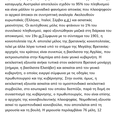
καταγωγής Αυστραλοί αποτελούν σχεδόν το 95% του πληθυσμού
και είναι μάλλον το μοναδικό φαινόμενο αποικίας που πλειοψηφούν
οι αρχικοί άποικοι σε συντριπτική αναλογία. Ακολουθούν
ευρωπαϊκές (Έλληνες, Ιταλοί, Σέρβοι
κ.ά.
) και ασιατικές
μειονότητες. Οι αυτόχθονες μόλις που φτάνουν το 1% του
συνολικού πληθυσμού, αφού εξοντώθηκαν μαζικά στη διάρκεια του
αποικισμού, τον 19ο
αι.
Σύμφωνα με το σύνταγμα του 1901, η
κοινοπολιτεία της Α. αποτελεί μέλος της βρετανικής κοινοπολιτείας,
τελεί με άλλα λόγια τυπικά υπό το στέμμα της Μεγάλης Βρετανίας·
αρχηγός του κράτους είναι συνεπώς η βασίλισσα της Αγγλίας, που
εκπροσωπείται στην Καμπέρα από έναν γενικό κυβερνήτη. Η
εκτελεστική εξουσία ανήκει τυπικά στον εκάστοτε Βρετανό μονάρχη
(σήμερα, η βασίλισσα Ελισάβετ) και ασκείται από τον γενικό
κυβερνήτη, ο οποίος ενεργεί σύμφωνα με τις οδηγίες του
πρωθυπουργού και της κυβέρνησης. Στην ουσία, όμως, η
εκτελεστική εξουσία ασκείται από το ομοσπονδιακό εκτελεστικό
συμβούλιο, στο εσωτερικό του οποίου δεσπόζει, παρά τη δομή σε
συνασπισμό της κυβέρνησης, ο πρωθυπουργός, που είναι επίσης
ο αρχηγός της κοινοβουλευτικής πλειοψηφίας. Νομοθετική εξουσία
ασκεί το ομοσπονδιακό κοινοβούλιο, που αποτελείται από τη
γερουσία και τη βουλή. Η γερουσία περιλαμβάνει 76 μέλη, 12