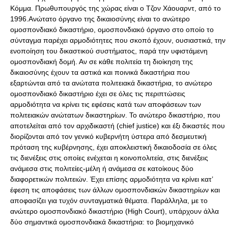
Κόμμα. Πρωθυπουργός της χώρας είναι ο Τζον Χάουαρντ, από το
1996.Ανώτατο όργανο της δικαιοσύνης είναι το ανώτερο
ομοσπονδιακό δικαστήριο, ομοσπονδιακό όργανο στο οποίο το
σύνταγμα παρέχει αρμοδιότητες που σκοπό έχουν, ουσιαστικά, την
ενοποίηση του δικαστικού συστήματος, παρά την υφιστάμενη
ομοσπονδιακή δομή. Αν σε κάθε πολιτεία τη διοίκηση της
δικαιοσύνης έχουν τα αστικά και ποινικά δικαστήρια που
εξαρτώνται από τα ανώτατα πολιτειακά δικαστήρια, το ανώτερο
ομοσπονδιακό δικαστήριο έχει σε όλες τις περιπτώσεις
αρμοδιότητα να κρίνει τις εφέσεις κατά των αποφάσεων των
πολιτειακών ανώτατων δικαστηρίων. Το ανώτερο δικαστήριο, που
αποτελείται από τον αρχιδικαστή (chief justice) και έξι δικαστές που
διορίζονται από τον γενικό κυβερνήτη ύστερα από δεσμευτική
πρόταση της κυβέρνησης, έχει αποκλειστική δικαιοδοσία σε όλες
τις διενέξεις στις οποίες ενέχεται η κοινοπολιτεία, στις διενέξεις
ανάμεσα στις πολιτείες-μέλη ή ανάμεσα σε κατοίκους δύο
διαφορετικών πολιτειών. Έχει επίσης αρμοδιότητα να κρίνει κατ’
έφεση τις αποφάσεις των άλλων ομοσπονδιακών δικαστηρίων και
αποφασίζει για τυχόν συνταγματικά θέματα. Παράλληλα, με το
ανώτερο ομοσπονδιακό δικαστήριο (High Court), υπάρχουν άλλα
δύο σημαντικά ομοσπονδιακά δικαστήρια: το βιομηχανικό