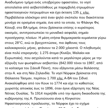
Αναδυόμενο τμήμα ενός υποβρύχιου ηφαιστείου, το νησί
αποτελείται από ασβεστόλιθους με παρεμβολή στρωμάτων
ηφαιστειογενών πετρωμάτων και έχει έκταση 135
τ. χλμ.
Περιβάλλεται ολόκληρο από έναν ψηλό σκόπελο που διακόπτεται
μονάχα σε ορισμένα σημεία, ένα από τα οποία, το Φλάινγκ Φις
Κόουβ, στο ΒΑ τμήμα, όπου βρίσκεται επίσης ο κυριότερος
οικισμός, αντιπροσωπεύει το μοναδικό ασφαλές σημείο
προσέγγισης πλοίων. Η μέση ετήσια θερμοκρασία κυμαίνεται γύρω
στους 28°C, ενώ οι βροχοπτώσεις, πιο άφθονες τους
καλοκαιρινούς μήνες, φτάνουν τα 2.000 χιλιοστά. Ο πληθυσμός
είναι πολύ ετερογενής: 1.275 άτομα (Κινέζοι, Μαλαίοι και
Ευρωπαίοι), που ασχολούνται κατά το μεγαλύτερο μέρος με την
εξόρυξη των φωσφάτων ασβεστίου (842.000 τόνοι το 1987, από
το κοίτασμα του Σάουθ Πόιντ), που εξάγονται μέσω θαλάσσης
στην Α. και στη Νέα Ζηλανδία. Το νησί Νόρφοκ βρίσκεται στη
Θάλασσα Τάσμαν, περίπου 1.700
χλμ.
Α-ΒΑ του Σίδνεϊ.
Ανακαλύφθηκε από τον Κουκ το 1774 και είχε το καθεστώς
χωριστής αποικίας έως το 1896, όταν έγινε εξάρτηση της Νέας
Νότιας Ουαλίας. Το 1914 περιήλθε υπό την άμεση δικαιοδοσία της
κυβέρνησης της Α. Πρωτεύουσα είναι η Κίνγκστον.
Ηφαιστειογενούς προέλευσης, το Νόρφοκ έχει το σχήμα