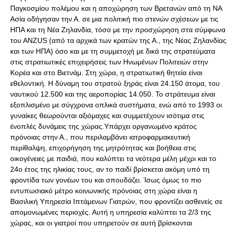
Παγκοσμίου πολέμου και η αποχώρηση των Βρετανών από τη ΝΑ
Ασία οδήγησαν την Α. σε μια πολιτική πιο στενών σχέσεων με τις
ΗΠΑ και τη Νέα Ζηλανδία, τόσο με την προσχώρηση στα σύμφωνα
του ΑΝΖUS (από τα αρχικά των κρατών της Α., της Νέας Ζηλανδίας
και των ΗΠΑ) όσο και με τη συμμετοχή με δικά της στρατεύματα
στις στρατιωτικές επιχειρήσεις των Ηνωμένων Πολιτειών στην
Κορέα και στο Βιετνάμ. Στη χώρα, η στρατιωτική θητεία είναι
εθελοντική. Η δύναμη του στρατού ξηράς είναι 24.150 άτομα, του
ναυτικού 12.500 και της αεροπορίας 14.050. Το στράτευμα είναι
εξοπλισμένο με σύγχρονα οπλικά συστήματα, ενώ από το 1993 οι
γυναίκες θεωρούνται αξιόμαχες και συμμετέχουν ισότιμα στις
ένοπλές δυνάμεις της χώρας.Υπάρχει οργανωμένο κράτος
πρόνοιας στην Α., που περιλαμβάνει ιατροφαρμακευτική
περίθαλψη, επιχορήγηση της μητρότητας και βοήθεια στις
οικογένειες με παιδιά, που καλύπτει τα νεότερα μέλη μέχρι και το
24ο έτος της ηλικίας τους, αν το παιδί βρίσκεται ακόμη υπό τη
φροντίδα των γονέων του και σπουδάζει. Ίσως όμως το πιο
εντυπωσιακό μέτρο κοινωνικής πρόνοιας στη χώρα είναι η
Βασιλική Υπηρεσία Ιπτάμενων Γιατρών, που φροντίζει ασθενείς σε
απομονωμένες περιοχές. Αυτή η υπηρεσία καλύπτει τα 2/3 της
χώρας, και οι γιατροί που υπηρετούν σε αυτή βρίσκονται