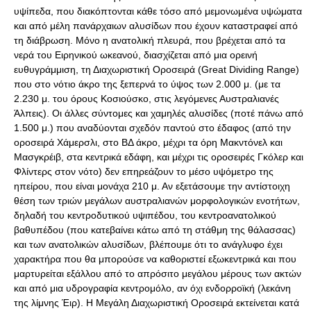
υψίπεδα, που διακόπτονται κάθε τόσο από μεμονωμένα υψώματα
και από μέλη πανάρχαιων αλυσίδων που έχουν καταστραφεί από
τη διάβρωση. Μόνο η ανατολική πλευρά, που βρέχεται από τα
νερά του Ειρηνικού ωκεανού, διασχίζεται από μια ορεινή
ευθυγράμμιση, τη Διαχωριστική Οροσειρά (Great Dividing Range)
που στο νότιο άκρο της ξεπερνά το ύψος των 2.000 μ. (με τα
2.230 μ. του όρους Κοσιούσκο, στις λεγόμενες Αυστραλιανές
Άλπεις). Οι άλλες σύντομες και χαμηλές αλυσίδες (ποτέ πάνω από
1.500 μ.) που αναδύονται σχεδόν παντού στο έδαφος (από την
οροσειρά Χάμερσλι, στο ΒΔ άκρο, μέχρι τα όρη Μακντόνελ και
Μασγκρέιβ, στα κεντρικά εδάφη, και μέχρι τις οροσειρές Γκόλερ και
Φλίντερς στον νότο) δεν επηρεάζουν το μέσο υψόμετρο της
ηπείρου, που είναι μονάχα 210 μ. Αν εξετάσουμε την αντίστοιχη
θέση των τριών μεγάλων αυστραλιανών μορφολογικών ενοτήτων,
δηλαδή του κεντροδυτικού υψιπέδου, του κεντροανατολικού
βαθυπέδου (που κατεβαίνει κάτω από τη στάθμη της θάλασσας)
και των ανατολικών αλυσίδων, βλέπουμε ότι το ανάγλυφο έχει
χαρακτήρα που θα μπορούσε να καθοριστεί εξωκεντρικά και που
μαρτυρείται εξάλλου από το απρόσιτο μεγάλου μέρους των ακτών
και από μια υδρογραφία κεντρομόλο, αν όχι ενδορροϊκή (λεκάνη
της λίμνης Έιρ). Η Μεγάλη Διαχωριστική Οροσειρά εκτείνεται κατά