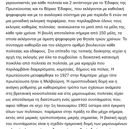
γερουσιαστές για κάθε πολιτεία και 2 αντίστοιχα για το Έδαφος της
Πρωτεύουσας και το Βόρειο Έδαφος, που εκλέγονται με καθολική
ψηφοφορία και με το αναλογικό σύστημα για μια περίοδο 6 ετών σε
μια μοναδική εκλογική περιφέρεια, που περιλαμβάνει όλους τους
εκλογείς καθεμίας πολιτείας· ανανεώνεται το μισό από τα μέλη της,
κάθε τρία χρόνια. Η βουλή αποτελείται σήμερα από 150 μέλη, τα
οποία εκλέγονται με άμεση ψηφοφορία για θητεία τριών χρόνων. Το
σύνταγμα καθορίζει και τον ελάχιστο αριθμό βουλευτών κάθε
πολιτείας και εδάφους. Στο επίπεδο της τοπικής διοίκησης ισχύει η
αρχή της εκλογής για όλα τα συμβούλια· η διοικητική κατανομή
ποικίλλει από πολιτεία σε πολιτεία, με μια ιεραρχία που
περιλαμβάνει διαμερίσματα, κομητείες, δήμους και πόλεις. Η
πρωτεύουσα μεταφέρθηκε το 1927 στην Καμπέρα· μέχρι τότε
πρωτεύουσα ήταν η Μελβούρνη. Η ομοσπονδιακή δομή και η
ανάγκη ρύθμισης με καθορισμένο τρόπο των σχέσεων ανάμεσα
στη βρετανική κοινοπολιτεία και στις μεμονωμένες πολιτείες είχαν
ως αποτέλεσμα τη διατύπωση ενός γραπτού συντάγματος που,
αφού τέθηκε σε ισχύ την 1η Ιανουαρίου 1901 ύστερα από έγκριση
όλων των πολιτειών, παρέμεινε στην πράξη το ίδιο μέχρι σήμερα,
εκτός από μερικές τροποποιήσεις μικρής σημασίας. Η βασική αρχή
του συντάγματος είναι η σχεδόν ηγεμονική δομή των μεμονωμένων