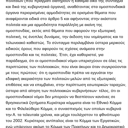
πολιτειών (που πράγματι διατηρούν η καθεμία δικό της σύνταγμα
και δικά της κυβερνητικά όργανα), αναθέτοντας στα ομοσπονδιακά
όργανα περιορισμένες αρμοδιότητες σε ορισμένα θέματα που
αναφέρονται ειδικά στο άρθρο 5 και αφήνοντας στην εκάστοτε
πολιτεία και μια αρμοδιότητα παράλληλη με εκείνη της
ομοσπονδίας, εκτός από θέματα που αφορούν την εξωτερική
πολιτική, τις ένοπλες δυνάμεις, την έκδοση του νομίσματος και το
τελωνειακό καθεστώς. Το σύνταγμα περιλαμβάνει ύστερα μερικούς
ειδικούς όρους που αφορούν τις σχέσεις ανάμεσα στην
ομοσπονδία και τις πολιτείες. Έτσι, έχει καθοριστεί, για
παράδειγμα, ότι οι ομοσπονδιακοί νόμοι υπερισχύουν σε όλες τις
περιπτώσεις των πολιτειακών, που είναι άκυροι όταν συγκρούονται
με τους πρώτους· ότι η ομοσπονδία πρέπει να εγγυάται την
εδαφική ακεραιότητα των πολιτειών-μελών από τις εξωτερικές
επιθέσεις και να επεμβαίνει, στην περίπτωση εσωτερικών ταραχών,
ύστερα από αίτηση των πολιτειακών κυβερνήσεων· τέλος, ότι οι
ομοσπονδιακοί νόμοι δεν μπορούν να θεσπίσουν κανόνες σε
θρησκευτικά ζητήματα.Κυριότερα κόμματα είναι το Εθνικό Κόμμα
και το Φιλελεύθερο Κόμμα, ο συνασπισμός των οποίων κυβερνά
την Α. τα τελευταία χρόνια, και μέχρι τουλάχιστον το φθινόπωρο
του 2002. Κυριότερος αντίπαλος είναι το Κόμμα των Εργατικών,
ενώ υπάρχουν ακόμη το Κόμμα των Πρασίνων και το Δημοκρατικό