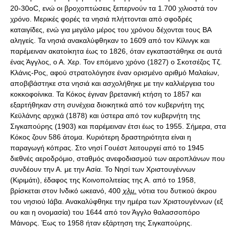
20-30οC, ενώ οι βροχοπτώσεις ξεπερνούν τα 1.700 χιλιοστά τον
χρόνο. Μερικές φορές τα νησιά πλήττονται από σφοδρές
καταιγίδες, ενώ για μεγάλο μέρος του χρόνου δέχονται τους ΒΑ
αληγείς. Τα νησιά ανακαλύφθηκαν το 1609 από τον Κίλινγκ και
παρέμειναν ακατοίκητα έως το 1826, όταν εγκαταστάθηκε σε αυτά
ένας Άγγλος, ο Α. Χερ. Τον επόμενο χρόνο (1827) ο Σκοτσέζος Τζ.
Κλάνις-Ρος, αφού στρατολόγησε έναν ορισμένο αριθμό Μαλαίων,
αποβιβάστηκε στα νησιά και ασχολήθηκε με την καλλιέργεια του
κοκκοφοίνικα. Τα Κόκος έγιναν βρετανική κτήση το 1857 και
εξαρτήθηκαν στη συνέχεια διοικητικά από τον κυβερνήτη της
Κεϋλάνης αρχικά (1878) και ύστερα από τον κυβερνήτη της
Σιγκαπούρης (1903) και παρέμειναν έτσι έως το 1955. Σήμερα, στα
Κόκος ζουν 586 άτομα. Κυριότερη δραστηριότητα είναι η
παραγωγή κόπρας. Στο νησί Γουέστ λειτουργεί από το 1945
διεθνές αεροδρόμιο, σταθμός ανεφοδιασμού των αεροπλάνων που
συνδέουν την Α. με την Ασία. Το Νησί των Χριστουγέννων
(Κιριμάτι), έδαφος της Κοινοπολιτείας της Α. από το 1958,
βρίσκεται στον Ινδικό ωκεανό, 400
χλμ.
νότια του δυτικού άκρου
του νησιού Ιάβα. Ανακαλύφθηκε την ημέρα των Χριστουγέννων (εξ
ου και η ονομασία) του 1644 από τον Άγγλο θαλασσοπόρο
Μάινορς. Έως το 1958 ήταν εξάρτηση της Σιγκαπούρης.