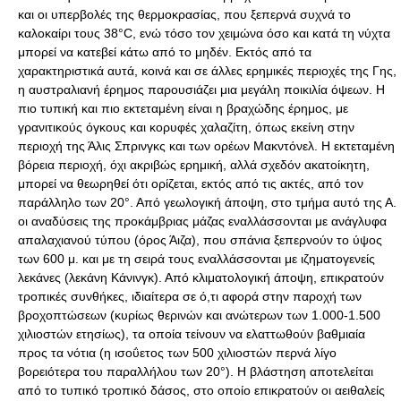
και οι υπερβολές της θερμοκρασίας, που ξεπερνά συχνά το
καλοκαίρι τους 38°C, ενώ τόσο τον χειμώνα όσο και κατά τη νύχτα
μπορεί να κατεβεί κάτω από το μηδέν. Εκτός από τα
χαρακτηριστικά αυτά, κοινά και σε άλλες ερημικές περιοχές της Γης,
η αυστραλιανή έρημος παρουσιάζει μια μεγάλη ποικιλία όψεων. Η
πιο τυπική και πιο εκτεταμένη είναι η βραχώδης έρημος, με
γρανιτικούς όγκους και κορυφές χαλαζίτη, όπως εκείνη στην
περιοχή της Άλις Σπρινγκς και των ορέων Μακντόνελ. Η εκτεταμένη
βόρεια περιοχή, όχι ακριβώς ερημική, αλλά σχεδόν ακατοίκητη,
μπορεί να θεωρηθεί ότι ορίζεται, εκτός από τις ακτές, από τον
παράλληλο των 20°. Από γεωλογική άποψη, στο τμήμα αυτό της Α.
οι αναδύσεις της προκάμβριας μάζας εναλλάσσονται με ανάγλυφα
απαλαχιανού τύπου (όρος Άιζα), που σπάνια ξεπερνούν το ύψος
των 600 μ. και με τη σειρά τους εναλλάσσονται με ιζηματογενείς
λεκάνες (λεκάνη Κάνινγκ). Από κλιματολογική άποψη, επικρατούν
τροπικές συνθήκες, ιδιαίτερα σε ό,τι αφορά στην παροχή των
βροχοπτώσεων (κυρίως θερινών και ανώτερων των 1.000-1.500
χιλιοστών ετησίως), τα οποία τείνουν να ελαττωθούν βαθμιαία
προς τα νότια (η ισοΰετος των 500 χιλιοστών περνά λίγο
βορειότερα του παραλλήλου των 20°). Η βλάστηση αποτελείται
από το τυπικό τροπικό δάσος, στο οποίο επικρατούν οι αειθαλείς