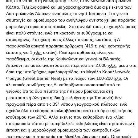
και, στα νότια, στη Νάλαρμπορ Πλέιν, στον Μεγάλο Αυστραλιανό
Κόλπο. Τελείως ορεινό και με χαρακτηριστικά όμοια με εκείνα των
Αυστραλιανών Άλπεων είναι τέλος το νησί Τασμανία. Στο γενικά
συμπαγές και ομοιόμορφο του ανάγλυφου αντιστοιχεί μια παράκτια
μορφολογία αρκετά πιο ποικίλη. Στο σύνολό τους, οι χαμηλές ακτές
είναι πολύ σπάνιες, ενώ επικρατούν οι ευθύγραμμες και
απόκρημνες. Σε σχέση με τις άλλες ηπείρους, ωστόσο, η Α.
παρουσιάζει αρκετή παράκτια άρθρωση (419
τ. χλμ.
εσωτερικής
έκτασης για 1
χλμ.
ακτών). Ιδιαίτερα αρθρωτές είναι, για
παράδειγμα, οι ακτές της Κουίνσλαντ και γενικά οι ΒΑ ακτές.
Απέναντι σε αυτές αναπτύσσεται περίπου επί 2.000
χλμ.
, μέσα στα
όρια της υποβρύχιας υφαλοκρηπίδας, το Μεγάλο Κοραλλιογενές
Φράγμα (Great Βarrier Reef) με το πάχος των 100-200
χλμ.
Οι κλιματικές συνθήκες της Α. καθορίζονται ουσιαστικά από το γεγονός ότι τα δύο πέμπτα της ηπείρου βρίσκονται στη μεσοτροπική ζώνη και η ίδια (με εξαίρεση την Τασμανία) δεν προχωρεί πέρα από τις 39° νότιου γεωγραφικού πλάτους, ενώ σχεδόν όλο το έδαφος περιλαμβάνεται μέσα στα όρια της ετήσιας ισοθέρμου των 20°C. Αλλά εκείνες που καθορίζουν ένα κλίμα ηπειρωτικού τύπου με υπερβολικές εκδηλώσεις είναι προπάντων η έκταση και η μορφολογική ομοιομορφία των κεντροδυτικών περιοχών και η παρουσία της Μεγάλης Διαχωριστικής Οροσειράς (που με τη νότια διάταξή της σταματά τις ωκεάνιες επιδράσεις). Η ηπειρωτικότητα του κλίματος της Α. εκδηλώνεται στις συνθήκες της θερμοκρασίας, που χαρακτηρίζεται από σημαντικές αντιθέσεις. Στην Άλις Σπρινγκς, στην καρδιά της ηπείρου, οι μέσες ετήσιες θερμοκρασίες κυμαίνονται από 12°C (τον Ιούλιο) έως 32°C (τον Ιανουάριο). Θερινές θερμοκρασίες που ξεπερνούν τους 38°C είναι αρκετά συχνές και οι χειμερινοί παγετοί δεν είναι καθόλου ασυνήθιστοι. Αντίθετα, οι ακραίες νότιες ζώνες της Α. χαρακτηρίζονται από χειμώνες χωρίς παγετούς και από καλοκαίρια σχετικά δροσερά. Οι χειμώνες είναι φυσικά πιο ψυχροί στην Τασμανία, που βρίσκεται στα νότια του γεωγραφικού πλάτους των 40°· στη Χόμπαρτ η θερμοκρασία κυμαίνεται ανάμεσα στις μέσες τιμές των 7°C τον Ιούλιο και των 16°C τον Ιανουάριο. Η παροχή και η ένταση των βροχοπτώσεων είναι συνδεδεμένες με τη διακύμανση των κέντρων ατμοσφαιρικής δράσης (τροπικοί αντικυκλώνες, μεσοτροπική σύγκλιση, ισημερινό όριο των εύκρατων βαθυπέδων). Κατά τη διάρκεια του χειμώνα (Ιούλιος–Αύγουστος) οι τροπικοί αντικυκλώνες ωθούν προς τα βόρεια τη μεσοτροπική σύγκλιση, έτσι ώστε όλο το βόρειο τμήμα της ηπείρου να δέχεται ξηρούς ανέμους (ΝΑ αληγείς). Ταυτόχρονα, το νότιο τμήμα της ηπείρου δέχεται πολικές και θαλάσσιες μάζες αέρα, που εκφορτίζουν την υγρασία τους στην περιοχή του Περθ, της Μελβούρνης και στην Τασμανία. Το καλοκαίρι (Ιανουάριος–Φεβρουάριος), η μεσοτροπική σύγκλιση κατεβαίνει στη βόρεια Α., που κατακλύζεται συνεπώς από θερμούς και υγρούς ανέμους (ΒΑ μουσώνες), οι οποίοι προκαλούν άφθονες βροχοπτώσεις. Προς το εσωτερικό της ηπείρου, όπου επικρατούν θερμές και ξηρές μάζες αέρα αντικυκλωνικής προέλευσης, οι βροχοπτώσεις ελαττώνονται γρήγορα. Σπάνιες είναι οι χιονοπτώσεις, που παρατηρούνται μονάχα στη Μεγάλη Οροσειρά, στο νότιο τμήμα, και στην Τασμανία. Στο σύνολο, παρά τη γενική ομοιομορφία, η μεγάλη έκταση της ηπείρου, επιτρέπει τη διάκριση τουλάχιστον τεσσάρων κλιματικών ζωνών: (α) η βόρεια λωρίδα, που εκτείνεται από τη χερσόνησο Ντάμπιερ έως την ακτή της Κουίνσλαντ και νότια του Τροπικού του Αιγόκερω, χαρακτηρίζεται από ένα κλίμα τροπικού τύπου με εποχιακές βροχές (θερινές)· (β) κλίμα εύκρατου ωκεάνιου τύπου χαρακτηρίζει, αντίθετα, το τμήμα της Μεγάλης Οροσειράς που εκτείνεται από τον Τροπικό του Αιγόκερω έως τη Μελβούρνη και την ίδια την Τασμανία, με βροχές πιο ομοιόμορφα κατανεμημένες κατά τη διάρκεια του χρόνου· (γ) μεσογειακά χαρακτηριστικά (κυρίως με χειμερινές βροχές) παρουσιάζουν οι δύο περιοχές του Περθ και της Αδελαΐδας· (δ) η υπόλοιπη ήπειρος, τέλος, χαρακτηρίζεται από άγονα κλίματα και από μια βαθμιαία μείωση των βροχοπτώσεων από την περιφέρεια προς το εσωτερικό. Παρά τη γεωγραφική της θέση, μόνο ένα μικρό τμήμα της Α. χαρακτηρίζεται από πραγματικά ωκεάνιο κλίμα, και το τμήμα αυτό είναι οι ΝΑ περιοχές (Νέα Νότια Ουαλία, Βικτόρια, Τασμανία) που, εκτός από τους ανέμους, επηρεάζονται από το ανταρκτικό περιπολικό ρεύμα, το οποίο προχωρά γενικά μεταξύ 43° και 46° νότιου γεωγραφικού πλάτους. Σε αντιστοιχία με αυτό η θερμοκρασία του θαλάσσιου νερού υφίσταται αξιοσημείωτη μείωση (μέχρι 10°C), σε σχέση με την ισόθερμο των 20°C του θαλάσσιου νερού που περνά γενικά στα νότια του Τροπικού του Αιγόκερω. Στο ρεύμα αυτό, που ορίζεται ως ψυχρό, έρχονται σε αντίθεση τα άλλα που περνούν από την ήπειρο και διακρίνονται ως θερμά· το ρεύμα της Α. τροφοδοτείται από έναν βραχίονα του ισημερινού ρεύματος του νότου, που φτάνει στις ακτές της Α. στο ύψος του Μπρίζμπεϊν. Το ρεύμα αυτό περνά από τις ακτές σε μια απόσταση 20-60 μιλίων και με μια ταχύτητα περίπου τριών κόμβων την ώρα. Στα ανοιχτά του Σίδνεϊ στρίβει προς τα ΝΑ για να μπει στον νότιο Ειρηνικό. Οι βόρειες ακτές επηρεάζονται, αντίθετα, άμεσα από το θερμό νοτιοϊσημερινό ρεύμα, που κατά τη διάρκεια του χειμώνα διευθύνεται από τα ανατολικά στα δυτικά μέσω του στενού Τόρες και της θάλασσας των Αραφούρα. Κατά τη διάρκεια του καλοκαιριού το ρεύμα αντιστρέφεται, ιδιαίτερα υπό την επίδραση των ΒΔ ανέμων. Η ηπειρωτική υφαλοκρηπίδα είναι εκτεταμένη αξιοσημείωτα μονάχα στα βόρεια της Α. Τα άλλα παράλια βρέχονται από βαθιά νερά.Η βλάστηση της Α. είναι ιδιαίτερα χαρακτηριστική από βοτανική πλευρά, καθώς περιλαμβάνει είδη που αλλού είναι άγνωστα ή έχουν εξαφανιστεί από πολύ καιρό. Για τη χλωρίδα της Α. διατυπώθηκαν διάφορες θεωρίες, που μιλούν τόσο για μια απομόνωση από το παλαιοζωικό όσο και για μια επίδραση από μέρους ασιατικών, νοτιοαμερικανικών και ωκεάνιων ειδών. Δεν πρέπει να ξεχνούμε, εξάλλου, ότι η ευρωπαϊκή αποίκιση εισήγαγε στην Α. πολυάριθμα είδη του παλαιού κόσμου, που τοπικά άλλαξαν το φυτικό τοπίο, ιδιαίτερα στις πιο εύφορες και καλλιεργούμενες περιοχές. Ωστόσο, αντίθετα με ό,τι θα μπορούσε να σκεφτεί κανείς, η χλωρίδα είναι αρκετά εξειδικευμένη, και αυτό που την κάνει να φαίνεται μονότονη και ομοιόμορφη είναι απλούστατα η μεγάλη επικράτηση της ακακίας και του ευκαλύπτου. Η κατανομή των διαφόρων φυτικών σχηματισμών είναι ουσιαστικά συνδεδεμένη με την κατανομή των βροχοπτώσεων, η σπανιότητα των οποίων δικαιολογεί τη διάδοση, σε μεγάλο μέρος της ηπείρου, πολυάριθμων ξηρόφιλων ειδών. Τα δάση καλύπτουν, αντίθετα, μόνο το 5% της επιφάνειας της Α. Η βόρεια Α. και οι ΒΑ ακτές, σχεδόν μέχρι το Μπρίζμπεϊν, καλύπτονται από το τροπικό ή μουσωνικό δάσος, που μερικές φορές αποκτά ισημερινό χαρακτήρα. Το δάσος αυτό σχηματίζει ένα πυκνό σύμπλεγμα αειθαλών φυτών με μια παρυφή μαγκρόβιων σχηματισμών κατά μήκος των παραλίων. Φτέρες, λιάνες και μπαμπού φυτρώνουν εκεί με μια χλωρίδα πλούσια και ποικιλόχρωμη, στην οποία ξεχωρίζουν οι ορχιδέες. Από το τροπικό δάσος περνάμε προοδευτικά στο δάσος της νότιας εύκρατης ζώνης, που καλύπτει τα ορεινά υψίπεδα της Μεγάλης Οροσειράς έως την Τασμανία. Εκεί αφθονούν ακόμα τα φοινικόφυλλα και οι γιγαντιαίες φτέρες, ενώ στο πυκνό υποδάσος δεσπόζουν οι ευκάλυπτοι, μερικά δείγματα των οποίων ξεπερνούν σε εξαιρετικές περιπτώσεις το ύψος των 100 μ. Περιορισμένος στο ΝΔ άκρο της ηπείρου (μεταξύ Περθ και Άλμπανι) και γύρω στους στενούς κόλπους Σπένσερ και Σεν Βίνσεντ, υπάρχει ένας σχηματισμός τύπου λόχμης, με επικράτηση ξηρόφιλων φυτών (σε αρμονία με τα μεσογειακά χαρακτηριστικά του τοπικού κλίματος) και αξιοσημείωτη αφθονία ευκαλύπτων. Πέρα από τη λωρίδα των δασών, περνάμε, προς το εσωτερικό της ηπείρου, σε σχηματισμούς σαβάνας, που παίρνουν την εμφάνιση αραιών δασών, όπως στη λεκάνη του Μάρεϊ-Ντάρλινγκ. Το έδαφος δεν έχει ποώδη επικάλυψη, αφού η υγρασία του απορροφάται τελείως από τα δέντρα. Μερικές φορές η σαβάνα παρουσιάζει, αντίθετα, την όψη γυμνού λειμώνα διάσπαρτου με μικρά δάση από ακακίες και συστάδες ακανθωδών φυτών. Είναι το λεγόμενο bush, που καλύπτει μεγάλες εκτάσεις εδάφους από τη λεκάνη του Ντάρλινγκ έως τα υψίπεδα του Κίμπερλι από τη μια πλευρά και την πεδιάδα Νάλαρμπορ από την άλλη. Η στέπα (scrub) είναι αναπτυγμένη κατά μήκος των ανατολικών ακτών και στις πιο εσωτερικές ζώνες· αποτελείται από ένα πυκνό σύμπλεγμα θάμνων όπου επικρατούν οι ευκάλυπτοι-νάνοι ή οι ακανθώδεις ακακίες, επικίνδυνες τόσο για τον άνθρωπο όσο και για τα ζώα. Τέλος, η καθαυτή έρημος είναι ελάχιστα αναπτυγμένη. Οι αμμώδεις θίνες σταθεροποιούνται από ακανθώδεις πόες, και πολλές από εκείνες τις ζώνες που στον χάρτη έχουν την ονομασία της ερήμου είναι στην πραγματικότητα καλυμμένες από το scrub. Σε άλλες περιπτώσεις η βλάστηση καταφεύγει προπάντων στον πυθμένα των creeks. Η απομόνωση στην οποία βρισκόταν η Α. κατά τη διάρκεια των γεωλογικών εποχών επηρέασε καθαρά και την πανίδα της, έτσι που να παρουσιάζει σήμερα τουλάχιστον 160 είδη θηλαστικών που έχουν εξαφανιστεί ή είναι άγνωστα στις άλλες ηπείρους. Τυπικό στοιχείο της πανίδας είναι τα μαρσιποφόρα, με μεγαλύτερο και γνωστότερο δείγμα το καγκουρό, του οποίου υπάρχουν πενήντα τουλάχιστον ποικιλίες· άλλα μαρσιποφόρα, που έχουν στην κοιλιά τον χαρακτηριστικό θύλακο, είναι το κάσκας, που ζει στις βόρειες περιοχές, και το ουόλαμπι των άγονων ζωνών, που ακριβώς γι’ αυτό έχει τα πέλματα των ποδιών τυλιγμένα σε ένα είδος μαξιλαριού από δέρμα που το κάνει να μη γλιστρά στους βράχους. Ανάμεσα στα ενδημικά θηλαστικά αξίζει να αναφέρουμε το κοάλα (ή αυστραλιανό αρκουδάκι), συγγενές με το οπόσουμ, που τρέφεται με φύλλα ευκαλύπτου· κοινός είναι επίσης ένας τύπος οπόσουμ με πολύ μακριά ουρά. Λείπουν, αντίθετα, στην Α. τα μεγάλα σαρκοφάγα των άλλων ηπείρων. Το μοναδικό επιθετικό ζώο είναι ο ντίνγκο, ένας άγριος σκύλος που θεωρείται όμως ότι εισήχθη πιθανότατα από τις περιοχές του Θιβέτ. Πολυάριθμα είναι τα χειρόπτερα, οι μυρμηγκοφάγοι, οι παγκολίνοι και οι αρμαδίλοι. Τυπικά ζώα της Α. είναι τα μονοτρήματα, που παρέμειναν σε ένα στάδιο μετάβασης μεταξύ πρωτόγονου αμφίβιου και θηλαστικού. Στην τάξη αυτή ανήκουν η έχιδνα (δεν πρέπει να συγχέεται με το ομώνυμο φίδι) και η προέχιδνα, που τρέφονται αποκλειστικά με έντομα και με μικρά ψάρια, και ο ορνιθόρρυγχος, ζώο με τριχωτό σώμα όπως του σκύλου, ράμφος πάπιας και πόδια εφοδιασμένα με νηκτικές μεμβράνες, που τρέφεται αποκλειστικά με ψάρια και πρέπει να ανεβαίνει στην επιφάνεια για να αναπνέει. Τα μονοτρήματα είναι ωοτόκα. Εφιαλτικές μορφές έχουν πολυάριθμες σαύρες, όπως η λεγόμενη γενειοφόρος σαύρα που έχει έναν τεράστιο πρόλοβο όπου βάζει το φαγητό το οποίο τρώει ύστερα με ησυχία στη φωλιά της. Γιγαντιαίες σαύρες που ανήκουν στο γένος βάρανος είναι κοινές στις εύκρατες περιοχές και είναι γνωστές με το όνομα γκοάνα, παραφθορά του ιγκουάνα. Τα ερπετά αντιπροσωπεύονται από τουλάχιστον 140 είδη, είκοσι περίπου από τα οποία είναι δηλητηριώδη. Στα νερά των τροπικών θαλασσών ζουν δύο είδη κροκοδείλων και οι θαλάσσιες χελώνες. Μεγάλη και ποικίλη είναι