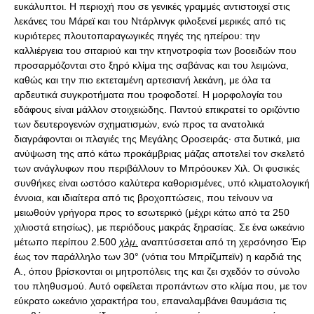
ευκάλυπτοι. Η περιοχή που σε γενικές γραμμές αντιστοιχεί στις
λεκάνες του Μάρεϊ και του Ντάρλινγκ φιλοξενεί μερικές από τις
κυριότερες πλουτοπαραγωγικές πηγές της ηπείρου: την
καλλιέργεια του σιταριού και την κτηνοτροφία των βοοειδών που
προσαρμόζονται στο ξηρό κλίμα της σαβάνας και του λειμώνα,
καθώς και την πιο εκτεταμένη αρτεσιανή λεκάνη, με όλα τα
αρδευτικά συγκροτήματα που τροφοδοτεί. Η μορφολογία του
εδάφους είναι μάλλον στοιχειώδης. Παντού επικρατεί το οριζόντιο
των δευτερογενών σχηματισμών, ενώ προς τα ανατολικά
διαγράφονται οι πλαγιές της Μεγάλης Οροσειράς· στα δυτικά, μια
ανύψωση της από κάτω προκάμβριας μάζας αποτελεί τον σκελετό
των ανάγλυφων που περιβάλλουν το Μπρόουκεν Χιλ. Οι φυσικές
συνθήκες είναι ωστόσο καλύτερα καθορισμένες, υπό κλιματολογική
έννοια, και ιδιαίτερα από τις βροχοπτώσεις, που τείνουν να
μειωθούν γρήγορα προς το εσωτερικό (μέχρι κάτω από τα 250
χιλιοστά ετησίως), με περιόδους μακράς ξηρασίας. Σε ένα ωκεάνιο
μέτωπο περίπου 2.500
χλμ.
αναπτύσσεται από τη χερσόνησο Έιρ
έως τον παράλληλο των 30° (νότια του Μπρίζμπεϊν) η καρδιά της
Α., όπου βρίσκονται οι μητροπόλεις της και ζει σχεδόν το σύνολο
του πληθυσμού. Αυτό οφείλεται προπάντων στο κλίμα που, με τον
εύκρατο ωκεάνιο χαρακτήρα του, επαναλαμβάνει θαυμάσια τις